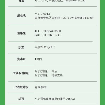
社名
リエスパワー株式会社 / les power co.,ltd.
〒170-0013
所在地
東京都豊島区東池袋 4-21-1 owl tower office 6F
TEL：03-6844-3500
連絡先
FAX：03-5960-1741
設立
平成24年5月1日
資本金
1億円
みずほ銀行 本店
主要取引銀行
みずほ銀行 池袋支店
代表取締役
青木 博幸
認可
小売電気事業者登録番号 A0003